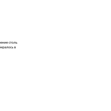
нение столь
биралось в