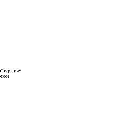
х Открытых
омное