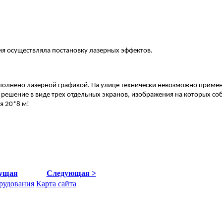
я осуществляла постановку лазерных эффектов.
аполнено лазерной графикой. На улице технически невозможно приме
решение в виде трех отдельных экранов, изображения на которых со
я 20*8 м!
ущая
Следующая >
рудования
Карта сайта