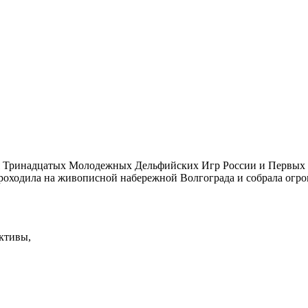
тия Тринадцатых Молодежных Дельфийских Игр России и Первы
оходила на живописной набережной Волгограда и собрала огр
ктивы,